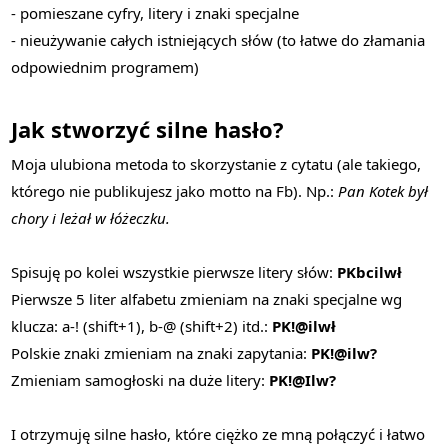
- pomieszane cyfry, litery i znaki specjalne
- nieużywanie całych istniejących słów (to łatwe do złamania
odpowiednim programem)
Jak stworzyć silne hasło?
Moja ulubiona metoda to skorzystanie z cytatu (ale takiego,
którego nie publikujesz jako motto na Fb). Np.:
Pan Kotek był
chory i leżał w łóżeczku.
Spisuję po kolei wszystkie pierwsze litery słów:
PKbcilwł
Pierwsze 5 liter alfabetu zmieniam na znaki specjalne wg
klucza: a-! (shift+1), b-@ (shift+2) itd.:
PK!@ilwł
Polskie znaki zmieniam na znaki zapytania:
PK!@ilw?
Zmieniam samogłoski na duże litery:
PK!@Ilw?
I otrzymuję silne hasło, które ciężko ze mną połączyć i łatwo