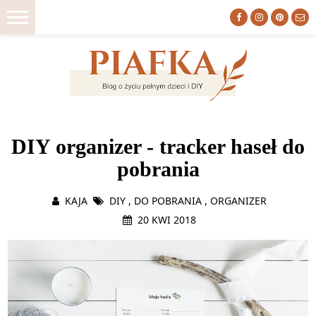
ZACZNIJ TU
DIY organizer - tracker haseł do
DIY
pobrania
WNĘTRZA
DO DRUKU
KAJA
DIY
,
DO POBRANIA
,
ORGANIZER
ORGANIZACJA
20 KWI 2018
MACIERZYŃSTWO
LIFESTYLE
O NAS
HOME TOUR