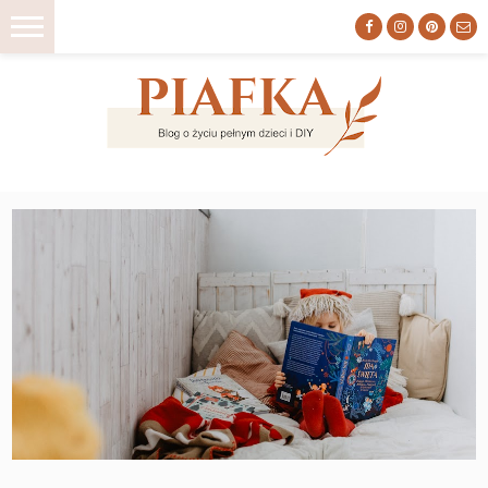
ZACZNIJ TU
DIY
WNĘTRZA
DO DRUKU
ORGANIZACJA
MACIERZYŃSTWO
LIFESTYLE
O NAS
HOME TOUR