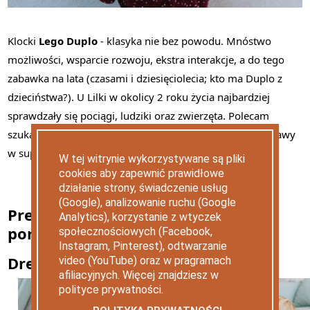
Klocki
Lego Duplo
- klasyka nie bez powodu. Mnóstwo
możliwości, wsparcie rozwoju, ekstra interakcje, a do tego
zabawka na lata (czasami i dziesięciolecia; kto ma Duplo z
dzieciństwa?). U Lilki w okolicy 2 roku życia najbardziej
sprawdzały się pociągi, ludziki oraz zwierzęta. Polecam
szukanie używanych klocków, często można znaleźć zestawy
w super cenach.
W tej witrynie wykorzystywane są pliki
cookies aby zapewnić prawidłowe
działanie strony, świadczenie usług
(Google), analizowanie ruchu (Google
Prezent dla dwulatka - sprawdzone
Analytics), korzystanie z wtyczek
pomysły
społecznościowych (Facebook,
Instagram, Pinterest), odtwarzanie
Drewniane klocki
video (YouTube) oraz w pragramach
afiliacyjnych. Więcej znajdziesz w
polityce prywatności.