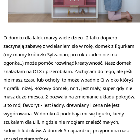
O domku dla lalek marzy wiele dzieci. 2 latki dopiero
zaczynają zabawę z wcielaniem się w rolę, domek z figurkami
(my mamy króliczki Sylvanian; po roku żaden nie ma
ogonka..) może pomóc rozwinąć kreatywność. Nasz domek
znalazłam na OLX i przerobiłam. Zachęcam do tego, ale jeśli
nie masz czasu lub ochoty, to może wpadnie Ci w oko któryś
z grafiki niżej. Różowy domek, nr 1, jest mały, super gdy nie
masz dużo miesca. 2 pozwala na zmienianie układu pokojów.
3 to mój faworyt - jest ładny, drewniany i cena nie jest
wygórowana. W domku 4 podobają mi się figurki, kiedy
szukałam dla Lili, nigdzie nie mogłam znaleźć małych,
ładnych ludzików. A domek 5 najbardziej przypomina nasz
sprzed metamorfozy.