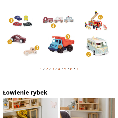
1
/
2
/
3
/
4
/
5
/
6
/
7
Łowienie rybek