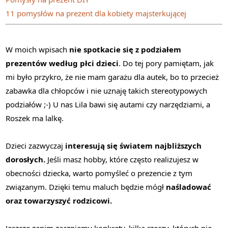
11 pomysłów na prezent dla kobiety majsterkującej
W moich wpisach
nie spotkacie się z podziałem
prezentów według płci dzieci
. Do tej pory pamiętam, jak
mi było przykro, że nie mam garażu dla autek, bo to przecież
zabawka dla chłopców i nie uznaję takich stereotypowych
podziałów ;-) U nas Lila bawi się autami czy narzędziami, a
Roszek ma lalkę.
Dzieci zazwyczaj
interesują się światem najbliższych
dorosłych.
Jeśli masz hobby, które często realizujesz w
obecności dziecka, warto pomyśleć o prezencie z tym
związanym. Dzięki temu maluch będzie mógł
naśladować
oraz towarzyszyć rodzicowi.
Jeszcze zanim zaczniemy konkrety, kilka rzeczy, których nie