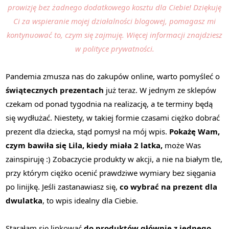
prowizję bez żadnego dodatkowego kosztu dla Ciebie! Dziękuję
Ci za wspieranie mojej działalności blogowej, pomagasz mi
kontynuować to, czym się zajmuję. Więcej informacji znajdziesz
w polityce prywatności.
Pandemia zmusza nas do zakupów online, warto pomyśleć o
świątecznych prezentach
już teraz. W jednym ze sklepów
czekam od ponad tygodnia na realizację, a te terminy będą
się wydłużać. Niestety, w takiej formie czasami ciężko dobrać
prezent dla dziecka, stąd pomysł na mój wpis.
Pokażę Wam,
czym bawiła się Lila, kiedy miała 2 latka,
może Was
zainspiruję :) Zobaczycie produkty w akcji, a nie na białym tle,
przy którym ciężko ocenić prawdziwe wymiary bez sięgania
po linijkę. Jeśli zastanawiasz się,
co wybrać na prezent dla
dwulatka
, to wpis idealny dla Ciebie.
Starałam się linkować
do produktów głównie z jednego