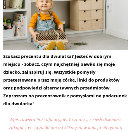
SKLEP
WSPÓŁPRACA
KONTAKT
Szukasz prezentu dla dwulatka? Jesteś w dobrym
miejscu - zobacz, czym najchętniej bawiło się moje
dziecko, zainspiruj się. Wszystkie pomysły
przetestowane przez moją córkę, linki do produktów
oraz podpowiedzi alternatywnych przedmiotów.
Zapraszam na prezentownik z pomysłami na podarunek
dla dwulatka!
Wpis zawiera linki afiliacyjne. To znaczy, że jeśli dokonasz
zakupu z w ciągu 30 dni od kliknięcia w link, ja otrzymam