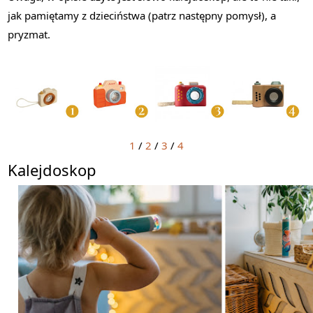
jak pamiętamy z dzieciństwa (patrz następny pomysł), a
pryzmat.
1
/
2
/
3
/
4
Kalejdoskop