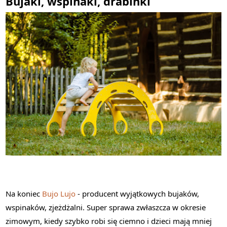
Bujaki, wspinaki, drabinki
Na koniec
Bujo Lujo
- producent wyjątkowych bujaków,
wspinaków, zjeżdżalni. Super sprawa zwłaszcza w okresie
zimowym, kiedy szybko robi się ciemno i dzieci mają mniej