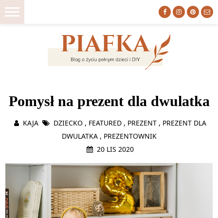
ZACZNIJ TU
Pomysł na prezent dla dwulatka
DIY
WNĘTRZA
KAJA
DZIECKO
,
FEATURED
,
PREZENT
,
PREZENT DLA
DO DRUKU
DWULATKA
,
PREZENTOWNIK
20 LIS 2020
ORGANIZACJA
MACIERZYŃSTWO
LIFESTYLE
O NAS
HOME TOUR