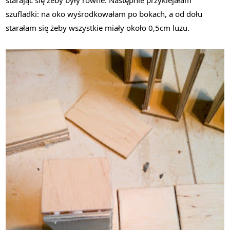
starając się żeby były równe. Następnie przyklejałam
szufladki: na oko wyśrodkowałam po bokach, a od dołu
starałam się żeby wszystkie miały około 0,5cm luzu.