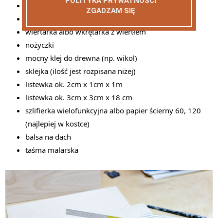
POLITYKA PRYWATNOŚCI
ekierka albo coś co zaznaczania kątów prostych
ZGADZAM SIĘ
wyrzynarka, piła, coś do wycinania kształtów
wiertarka albo wkrętarka z wiertłem
nożyczki
mocny klej do drewna (np. wikol)
sklejka (ilość jest rozpisana niżej)
listewka ok. 2cm x 1cm x 1m
listewka ok. 3cm x 3cm x 18 cm
szlifierka wielofunkcyjna albo papier ścierny 60, 120
(najlepiej w kostce)
balsa na dach
taśma malarska