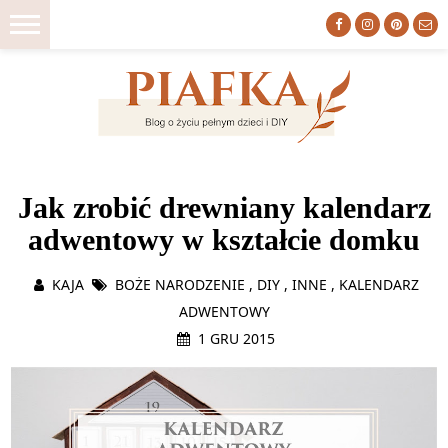
ZACZNIJ TU
Jak zrobić drewniany kalendarz
DIY
adwentowy w kształcie domku
WNĘTRZA
DO DRUKU
KAJA
BOŻE NARODZENIE
,
DIY
,
INNE
,
KALENDARZ
ORGANIZACJA
ADWENTOWY
1 GRU 2015
MACIERZYŃSTWO
LIFESTYLE
O NAS
HOME TOUR