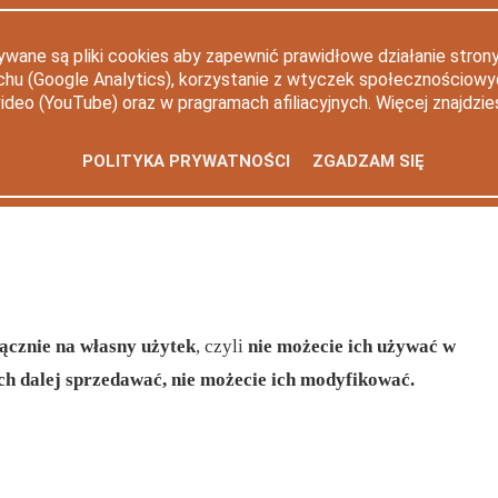
e umilić ładnymi pudełkami, ale też ciekawymi
ywane są pliki cookies aby zapewnić prawidłowe działanie strony
 pralni, w dwóch stylach, do pobrania za darmo!
uchu (Google Analytics), korzystanie z wtyczek społecznościow
video (YouTube) oraz w pragramach afiliacyjnych. Więcej znajdzie
yjemniejszy, przygotowałam dla Was plakaty do
POLITYKA PRYWATNOŚCI
ZGADZAM SIĘ
eczy, stąd tematyka - pranie. W sieci można znaleźć mnóstwo
ć (a może wszystkie?) jest po angielsku. Łapcie plakaty do
łącznie na własny użytek
, czyli
nie możecie ich używać w
ch dalej sprzedawać, nie możecie ich modyfikować.