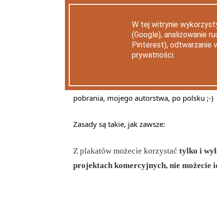
Sprzątanie i organizowanie można sobi
W tej witrynie wykorzyst
plakatami. Mam dla Was 10 plakatów do
(Google), analizowanie r
Pinterest), odtwarzanie 
prywatności.
Żeby projekt
Zorganizuj Swój Dom
był prz
wydrukowania. Zaczynamy od
trudnych
rz
ciekawych grafik, ale zdecydowana większoś
pobrania, mojego autorstwa, po polsku ;-)
Zasady są takie, jak zawsze:
Z plakatów możecie korzystać
tylko i wy
projektach komercyjnych, nie możecie i