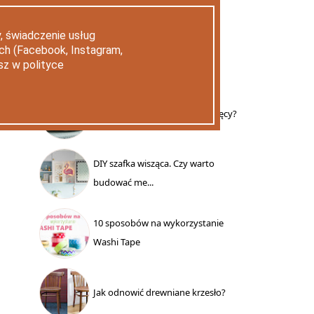
POPULARNE WPISY
, świadczenie usług
ych (Facebook, Instagram,
30 DNI
WSZYSTKIE
sz w polityce
DIY - Jak uszyć kokon niemowlęcy?
DIY szafka wisząca. Czy warto
budować me...
10 sposobów na wykorzystanie
Washi Tape
Jak odnowić drewniane krzesło?