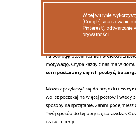
kolejną zagraconą szufladę? Ta seria j
11 tygodni.
W tej witrynie wykorzyst
(Google), analizowanie r
Pinterest), odtwarzanie 
Wiele osób zaczyna sprzątać i organizować d
prywatności.
zaczęło się wysypywać. Ogarnia nas wtedy z
miejsce. Problem pojawia się, kiedy nie w
na podłogę. Stosik rośnie i w efekcie znowu
motywację. Chyba każdy z nas ma w domu co
serii postaramy się ich pozbyć, bo zo
Możesz przyłączyć się do projektu i
co tyd
wolisz poczekaj na więcej postów i wtedy z
sposoby na sprzątanie. Zanim podejmiesz d
Twój sposób do tej pory się sprawdzał. O
czasu i energii.