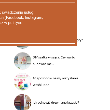
POPULARNE WPISY
, świadczenie usług
ych (Facebook, Instagram,
30 DNI
WSZYSTKIE
sz w polityce
DIY - Jak uszyć kokon niemowlęcy?
DIY szafka wisząca. Czy warto
budować me...
10 sposobów na wykorzystanie
Washi Tape
Jak odnowić drewniane krzesło?