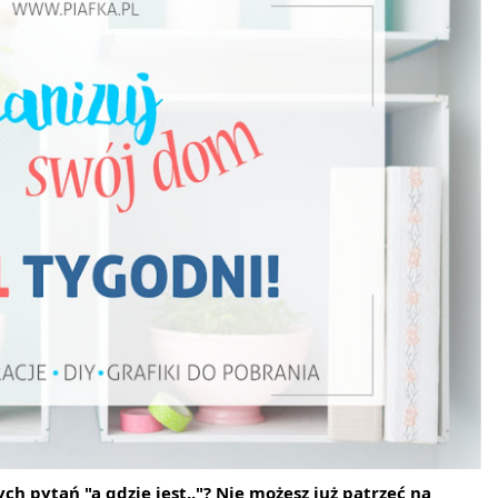
ch pytań "a gdzie jest.."? Nie możesz już patrzeć na