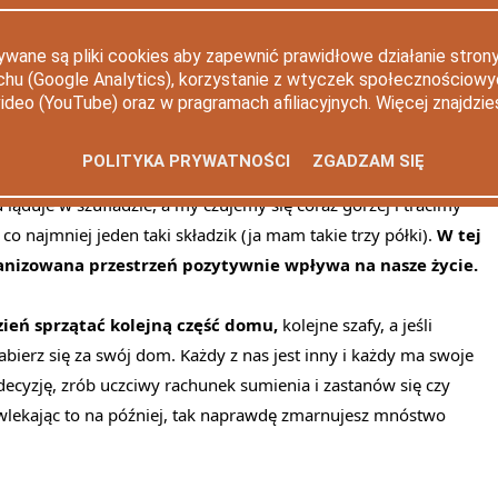
est dla Ciebie! Podejmij wyzwanie i zorganizuj swój dom w
ywane są pliki cookies aby zapewnić prawidłowe działanie strony
uchu (Google Analytics), korzystanie z wtyczek społecznościow
video (YouTube) oraz w pragramach afiliacyjnych. Więcej znajdzie
opiero, kiedy do szafy nic się już nie da upchać, a z szuflad
łość, frustracja i zabieramy się za odkładanie rzeczy na
POLITYKA PRYWATNOŚCI
ZGADZAM SIĘ
iemy gdzie pochować te wszystkie przedmioty i odkładamy je
 ląduje w szufladzie, a my czujemy się coraz gorzej i tracimy
 najmniej jeden taki składzik (ja mam takie trzy półki).
W tej
rganizowana przestrzeń pozytywnie wpływa na nasze życie.
zień sprzątać kolejną część domu,
kolejne szafy, a jeśli
abierz się za swój dom. Każdy z nas jest inny i każdy ma swoje
ecyzję, zrób uczciwy rachunek sumienia i zastanów się czy
dwlekając to na później, tak naprawdę zmarnujesz mnóstwo